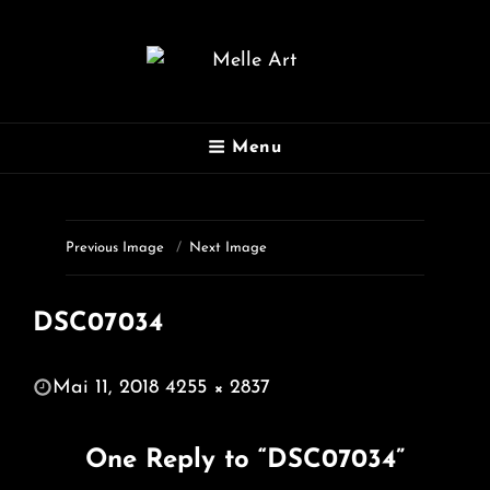
MELLE ART
Menu
Fotografie
Previous Image
Next Image
DSC07034
POSTED
Mai 11, 2018
4255 × 2837
ON
FULL
SIZE
One Reply to “DSC07034”