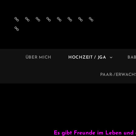
Impressum
Datenschutzerklärung
AGB
Privatsphäre-
Historie
Einwilligungen
Privatsphäre-
Historie
´s
Einstellungen
der
widerrufen
Einstellungen
der
Einwilligungen
ändern
Privatsphäre-
ändern
Privatsphäre-
widerrufen
Einstellungen
Einstellungen
MELL
Foto
ÜBER MICH
HOCHZEIT / JGA
BA
PAAR-/ERWAC
Es gibt Freunde im Leben und 