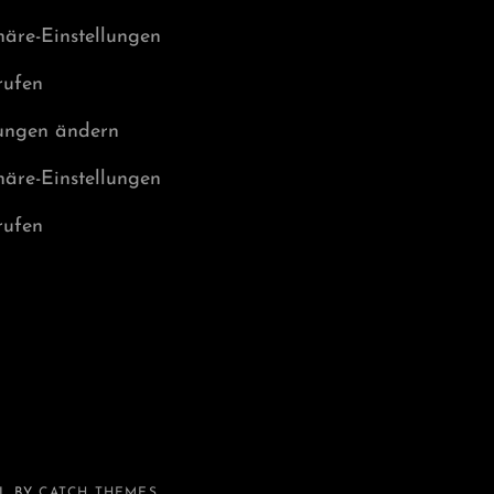
häre-Einstellungen
rufen
lungen ändern
häre-Einstellungen
rufen
L BY
CATCH THEMES