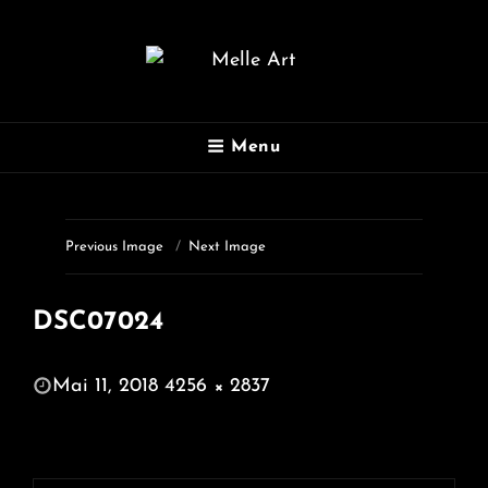
MELLE ART
Menu
Fotografie
Previous Image
Next Image
DSC07024
POSTED
Mai 11, 2018
4256 × 2837
ON
FULL
SIZE