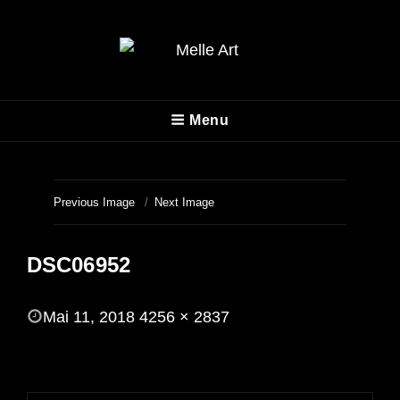
MELLE ART
Menu
Fotografie
Previous Image
Next Image
DSC06952
POSTED
Mai 11, 2018
4256 × 2837
ON
FULL
SIZE