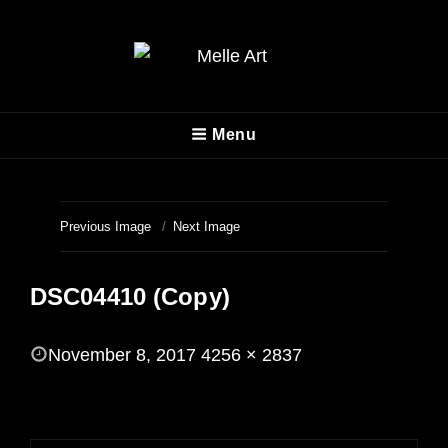
MELLE ART
Menu
Fotografie
Previous Image
Next Image
DSC04410 (Copy)
POSTED
November 8, 2017
4256 × 2837
ON
FULL
SIZE