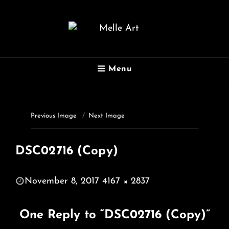
MELLE ART
Menu
Fotografie
Previous Image
Next Image
DSC02716 (Copy)
POSTED
November 8, 2017
4167 × 2837
ON
FULL
SIZE
One Reply to “DSC02716 (Copy)”