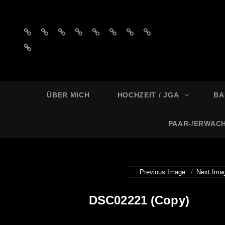
Impressum
Datenschutzerklärung
AGB
Privatsphäre-
Historie
Einwilligungen
Privatsphäre-
Historie
´s
Einstellungen
der
widerrufen
Einstellungen
der
Einwilligungen
ändern
Privatsphäre-
ändern
Privatsphäre-
widerrufen
Einstellungen
Einstellungen
MELL
Foto
ÜBER MICH
HOCHZEIT / JGA
BA
PAAR-/ERWAC
Previous Image
Next Ima
DSC02221 (Copy)