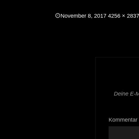
POSTED
November 8, 2017
4256 × 283
ON
FULL
SIZE
Deine E-Ma
Kommentar