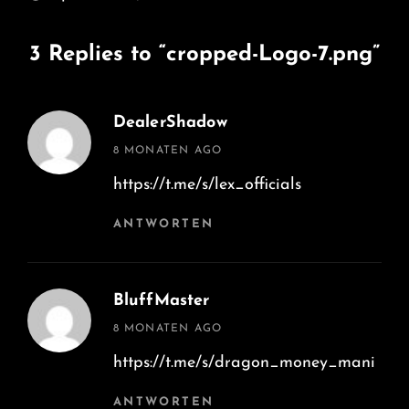
ON
FULL
SIZE
3 Replies to “cropped-Logo-7.png”
DealerShadow
says:
8 MONATEN AGO
https://t.me/s/lex_officials
ANTWORTEN
BluffMaster
says:
8 MONATEN AGO
https://t.me/s/dragon_money_mani
ANTWORTEN