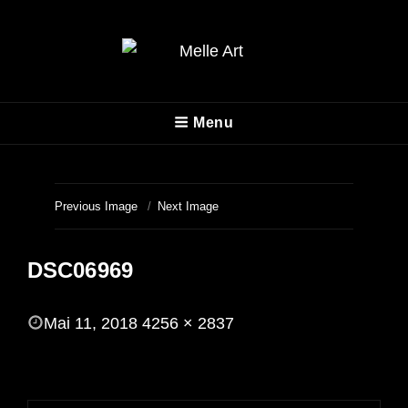
MELLE ART
Menu
Fotografie
Previous Image
Next Image
DSC06969
POSTED
Mai 11, 2018
4256 × 2837
ON
FULL
SIZE