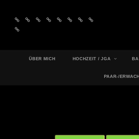
Impressum
Datenschutzerklärung
AGB
Privatsphäre-
Historie
Einwilligungen
Privatsphäre-
Historie
´s
Einstellungen
der
widerrufen
Einstellungen
der
Einwilligungen
ändern
Privatsphäre-
ändern
Privatsphäre-
widerrufen
Einstellungen
Einstellungen
MELL
Foto
ÜBER MICH
HOCHZEIT / JGA
BA
PAAR-/ERWAC