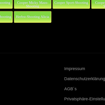
hooting
Cooper Micky Maus-
Cooper Sport-Shooting
Cooper
Shooting
S
hooting
Herbst-Shooting Alicia
Impressum
Datenschutzerklärun
AGB´s
Privatsphäre-Einstel