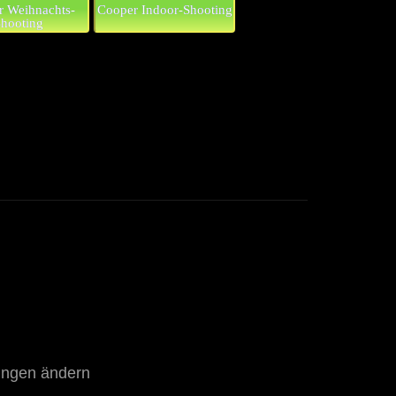
 Weihnachts-
Cooper Indoor-Shooting
hooting
g
lungen ändern