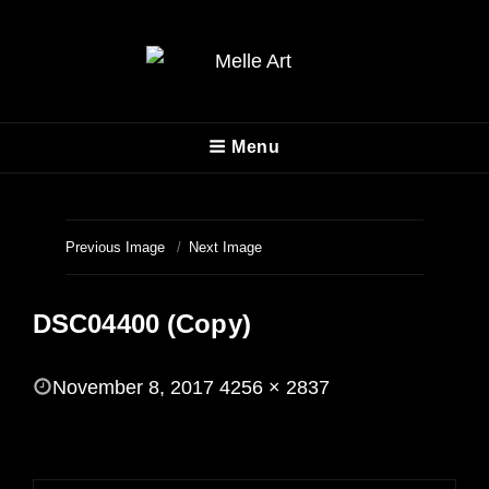
MELLE ART
Menu
Fotografie
Previous Image
Next Image
DSC04400 (Copy)
POSTED
November 8, 2017
4256 × 2837
ON
FULL
SIZE