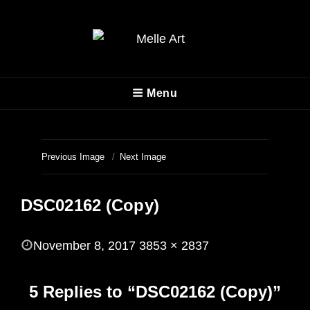
MELLE ART
Menu
Fotografie
Previous Image
Next Image
DSC02162 (Copy)
POSTED
November 8, 2017
3853 × 2837
ON
FULL
SIZE
5 Replies to “DSC02162 (Copy)”