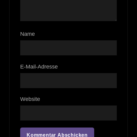
Name
E-Mail-Adresse
Website