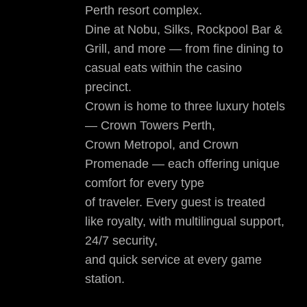
Perth resort complex.
Dine at Nobu, Silks, Rockpool Bar &
Grill, and more — from fine dining to
casual eats within the casino
precinct.
Crown is home to three luxury hotels
— Crown Towers Perth,
Crown Metropol, and Crown
Promenade — each offering unique
comfort for every type
of traveler. Every guest is treated
like royalty, with multilingual support,
24/7 security,
and quick service at every game
station.