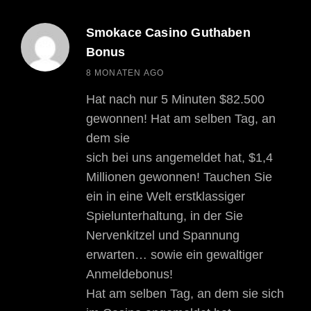
Smokace Casino Guthaben
Bonus
says:
8 MONATEN AGO
Hat nach nur 5 Minuten $82.500
gewonnen! Hat am selben Tag, an
dem sie
sich bei uns angemeldet hat, $1,4
Millionen gewonnen! Tauchen Sie
ein in eine Welt erstklassiger
Spielunterhaltung, in der Sie
Nervenkitzel und Spannung
erwarten… sowie ein gewaltiger
Anmeldebonus!
Hat am selben Tag, an dem sie sich