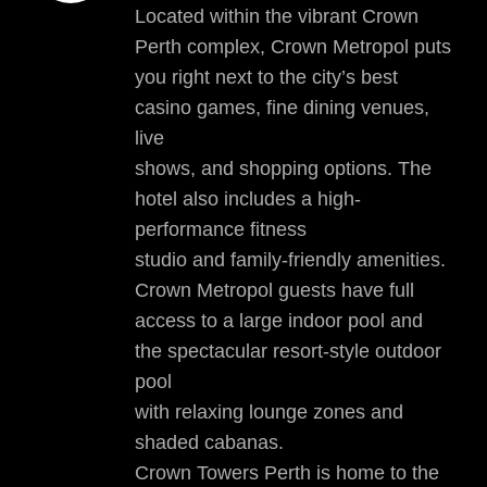
Located within the vibrant Crown
Perth complex, Crown Metropol puts
you right next to the city’s best
casino games, fine dining venues,
live
shows, and shopping options. The
hotel also includes a high-
performance fitness
studio and family-friendly amenities.
Crown Metropol guests have full
access to a large indoor pool and
the spectacular resort-style outdoor
pool
with relaxing lounge zones and
shaded cabanas.
Crown Towers Perth is home to the