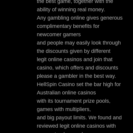
the best game, together with the
ability of winning real money.
Any gambling online gives generous
complimentary benefits for
newcomer gamers
and people may easily look through
the discounts given by different
legit online casinos and join that
casino, which offers and discounts
please a gambler in the best way.
HellSpin Casino set the bar high for
Australian online casinos
with its tournament prize pools,
games with multipliers,
and big payout limits. We found and
reviewed legit online casinos with