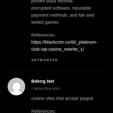
proven track records,
encrypted software, reputable
payment methods, and fair and
tested games.
References:
https://blackcoin.co/60_platinum-
club-vip-casino_rewrite_1/
ANTWORTEN
Bdeng.net
says:
7 MONATEN AGO
casino sites that accept paypal
References: