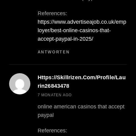
References:
https://www.advertiseajob.co.uk/emp
loyer/best-online-casinos-that-
accept-paypal-in-2025/
ANTWORTEN
Https://skillrizen.com/profile/lau
Rin26843478
says:
7 MONATEN AGO
online american casinos that accept
paypal
References: