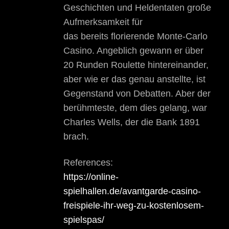
Geschichten und Heldentaten große
Aufmerksamkeit für
das bereits florierende Monte-Carlo
Casino. Angeblich gewann er über
20 Runden Roulette hintereinander,
aber wie er das genau anstellte, ist
Gegenstand von Debatten. Aber der
berühmteste, dem dies gelang, war
Charles Wells, der die Bank 1891
brach.
References:
https://online-
spielhallen.de/avantgarde-casino-
freispiele-ihr-weg-zu-kostenlosem-
spielspas/