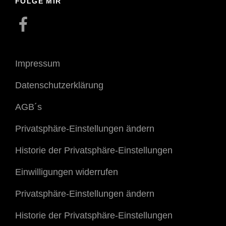
FOLGE MIR
Facebook
Impressum
Datenschutzerklärung
AGB´s
Privatsphäre-Einstellungen ändern
Historie der Privatsphäre-Einstellungen
Einwilligungen widerrufen
Privatsphäre-Einstellungen ändern
Historie der Privatsphäre-Einstellungen