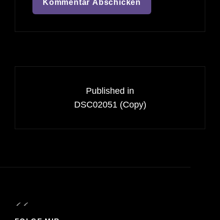
Beitragsnavigation
Published in
DSC02051 (Copy)