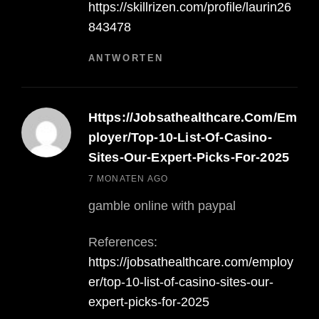
https://skillrizen.com/profile/laurin26
843478
ANTWORTEN
Https://jobsathealthcare.com/em
Ployer/top-10-List-Of-Casino-
Sites-Our-Expert-Picks-For-2025
says:
7 MONATEN AGO
gamble online with paypal
References:
https://jobsathealthcare.com/employ
er/top-10-list-of-casino-sites-our-
expert-picks-for-2025