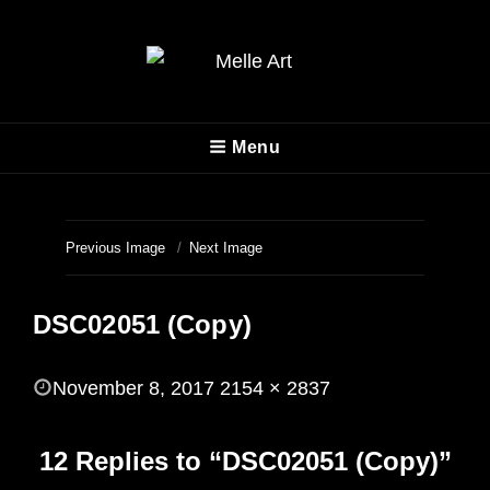
MELLE ART
Menu
Fotografie
Previous Image
Next Image
DSC02051 (Copy)
POSTED
November 8, 2017
2154 × 2837
ON
FULL
SIZE
12 Replies to “DSC02051 (Copy)”