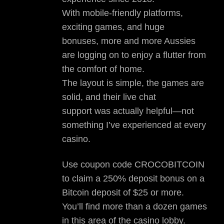
With mobile-friendly platforms,
exciting games, and huge
bonuses, more and more Aussies
are logging on to enjoy a flutter from
the comfort of home.
The layout is simple, the games are
solid, and their live chat
support was actually helpful—not
something I’ve experienced at every
casino.
Use coupon code CROCOBITCOIN
to claim a 250% deposit bonus on a
Bitcoin deposit of $25 or more.
You’ll find more than a dozen games
in this area of the casino lobby.