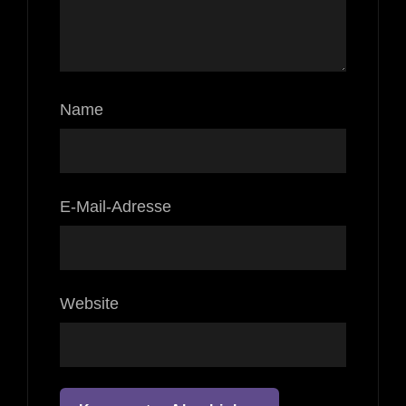
Name
E-Mail-Adresse
Website