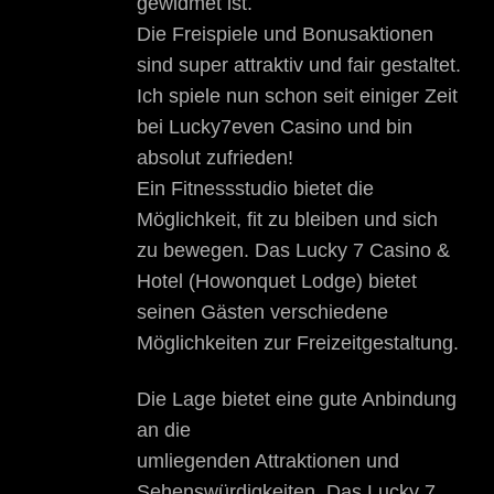
gewidmet ist.
Die Freispiele und Bonusaktionen
sind super attraktiv und fair gestaltet.
Ich spiele nun schon seit einiger Zeit
bei Lucky7even Casino und bin
absolut zufrieden!
Ein Fitnessstudio bietet die
Möglichkeit, fit zu bleiben und sich
zu bewegen. Das Lucky 7 Casino &
Hotel (Howonquet Lodge) bietet
seinen Gästen verschiedene
Möglichkeiten zur Freizeitgestaltung.
Die Lage bietet eine gute Anbindung
an die
umliegenden Attraktionen und
Sehenswürdigkeiten. Das Lucky 7