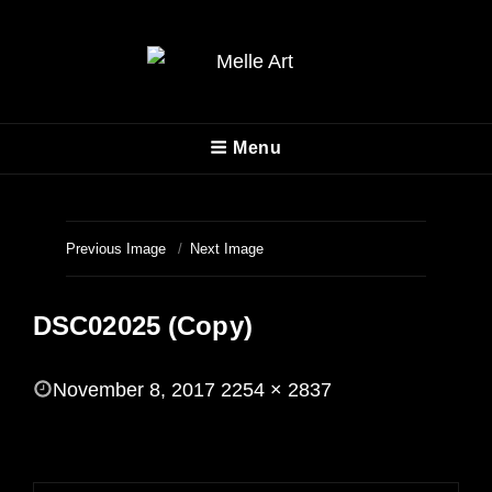
MELLE ART
Menu
Fotografie
Previous Image
Next Image
DSC02025 (Copy)
POSTED
November 8, 2017
2254 × 2837
ON
FULL
SIZE