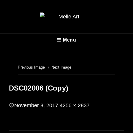
MELLE ART
Menu
Fotografie
Previous Image
Next Image
DSC02006 (Copy)
POSTED
November 8, 2017
4256 × 2837
ON
FULL
SIZE